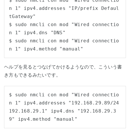
$ sudo nmcli con mod "Wired connectio
n 1" ipv4.addresses "IP/prefix Defaul
tGateway"

$ sudo nmcli con mod "Wired connectio
n 1" ipv4.dns "DNS"

$ sudo nmcli con mod "Wired connectio
n 1" ipv4.method "manual"
ヘルプを見るとつなげてかけるようなので、こういう書
き方もできるみたいです。
$ sudo nmcli con mod "Wired connectio
n 1" ipv4.addresses "192.168.29.89/24 
192.168.29.1" ipv4.dns "192.168.29.3
9" ipv4.method "manual"