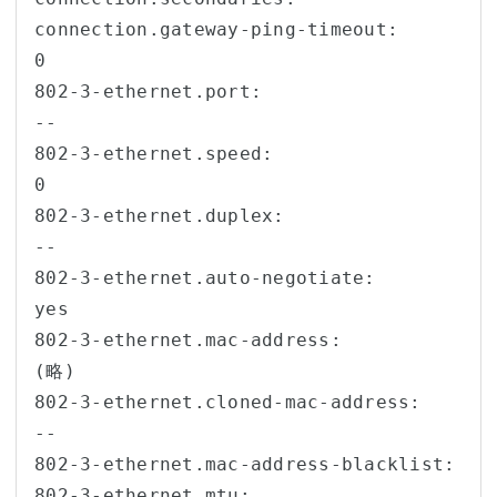
connection.gateway-ping-timeout:        
0

802-3-ethernet.port:                    
--

802-3-ethernet.speed:                   
0

802-3-ethernet.duplex:                  
--

802-3-ethernet.auto-negotiate:          
yes

802-3-ethernet.mac-address:             
(略)

802-3-ethernet.cloned-mac-address:      
--

802-3-ethernet.mac-address-blacklist:   

802-3-ethernet.mtu:                     