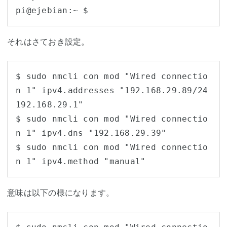
pi@ejebian:~ $
それはさておき設定。
$ sudo nmcli con mod "Wired connectio
n 1" ipv4.addresses "192.168.29.89/24 
192.168.29.1"

$ sudo nmcli con mod "Wired connectio
n 1" ipv4.dns "192.168.29.39"

$ sudo nmcli con mod "Wired connectio
n 1" ipv4.method "manual"
意味は以下の様になります。