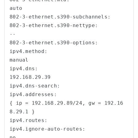
auto

802-3-ethernet.s390-subchannels:        

802-3-ethernet.s390-nettype:            
--

802-3-ethernet.s390-options:            

ipv4.method:                            
manual

ipv4.dns:                               
192.168.29.39

ipv4.dns-search:                        

ipv4.addresses:                         
{ ip = 192.168.29.89/24, gw = 192.16
8.29.1 }

ipv4.routes:                            

ipv4.ignore-auto-routes:                
no
