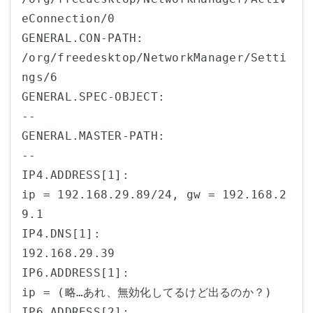
eConnection/0

GENERAL.CON-PATH:                       
/org/freedesktop/NetworkManager/Setti
ngs/6

GENERAL.SPEC-OBJECT:                    
--

GENERAL.MASTER-PATH:                    
--

IP4.ADDRESS[1]:                         
ip = 192.168.29.89/24, gw = 192.168.2
9.1

IP4.DNS[1]:                             
192.168.29.39

IP6.ADDRESS[1]:                         
ip = (略…あれ、無効化してるけど出るのか？)

IP6.ADDRESS[2]:                         