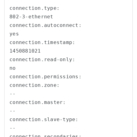
connection.type:                        
802-3-ethernet

connection.autoconnect:                 
yes

connection.timestamp:                   
1450881021

connection.read-only:                   
no

connection.permissions:                 

connection.zone:                        
--

connection.master:                      
--

connection.slave-type:                  
--

connection.secondaries:                 
