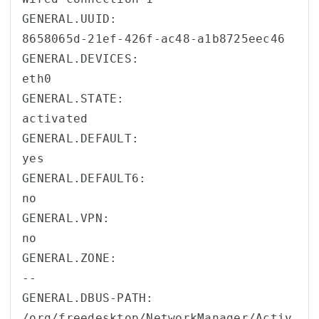
GENERAL.UUID:                           
8658065d-21ef-426f-ac48-a1b8725eec46

GENERAL.DEVICES:                        
eth0

GENERAL.STATE:                          
activated

GENERAL.DEFAULT:                        
yes

GENERAL.DEFAULT6:                       
no

GENERAL.VPN:                            
no

GENERAL.ZONE:                           
--

GENERAL.DBUS-PATH:                      
/org/freedesktop/NetworkManager/Activ