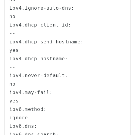
ipv4.ignore-auto-dns:                   
no

ipv4.dhcp-client-id:                    
--

ipv4.dhcp-send-hostname:                
yes

ipv4.dhcp-hostname:                     
--

ipv4.never-default:                     
no

ipv4.may-fail:                          
yes

ipv6.method:                            
ignore

ipv6.dns:                               

ipv6.dns-search:                        
