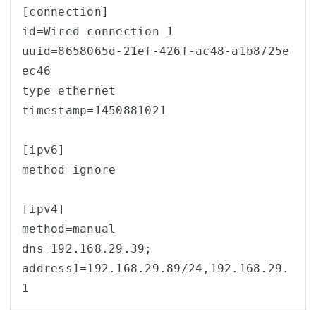
[connection]

id=Wired connection 1

uuid=8658065d-21ef-426f-ac48-a1b8725e
ec46

type=ethernet

timestamp=1450881021

[ipv6]

method=ignore

[ipv4]

method=manual

dns=192.168.29.39;

address1=192.168.29.89/24,192.168.29.
1