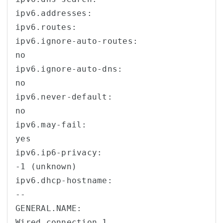
ipv6.addresses:                         

ipv6.routes:                            

ipv6.ignore-auto-routes:                
no

ipv6.ignore-auto-dns:                   
no

ipv6.never-default:                     
no

ipv6.may-fail:                          
yes

ipv6.ip6-privacy:                       
-1 (unknown)

ipv6.dhcp-hostname:                     
--

GENERAL.NAME:                           
Wired connection 1
