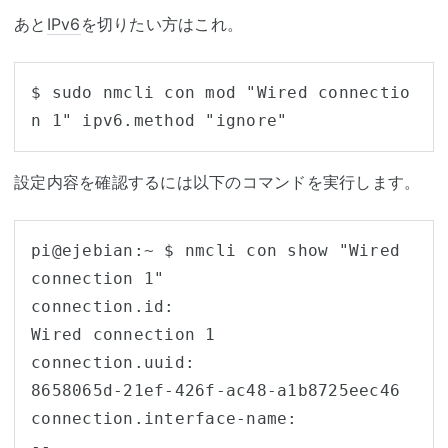
あと
IPv6
を切りたい方はこれ。
$ sudo nmcli con mod "Wired connectio
n 1" ipv6.method "ignore"
設定内容を確認するには以下のコマンドを実行します。
pi@ejebian:~ $ nmcli con show "Wired 
connection 1"

connection.id:                          
Wired connection 1

connection.uuid:                        
8658065d-21ef-426f-ac48-a1b8725eec46

connection.interface-name:              
--
